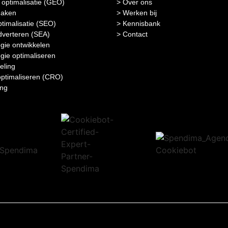
optimalisatie (GEO)
> Over ons
maken
> Werken bij
timalisatie (SEO)
> Kennisbank
verteren (SEA)
> Contact
egie ontwikkelen
egie optimaliseren
eling
optimaliseren (CRO)
ing