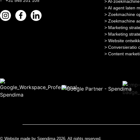
+31 548 201 105
> AI-zoekmachine 
> AI agent laten 
> Zoekmachine op
> Zoekmachine ad
> Marketing strat
> Marketing strat
> Website ontwikk
> Conversieratio 
> Content market
© Website made by Spendima 2026. All rights reserved.