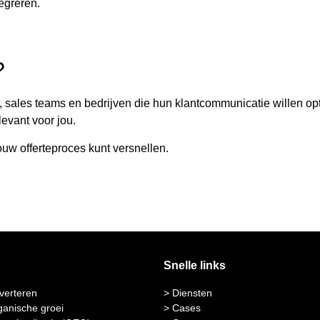
tegreren.
?
 sales teams en bedrijven die hun klantcommunicatie willen opti
levant voor jou.
uw offerteproces kunt versnellen.
Snelle links
verteren
> Diensten
ganische groei
> Cases