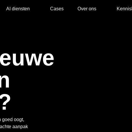
AI diensten
Cases
Over ons
Kennis
nieuwe
n
?
n goed oogt,
dachte aanpak