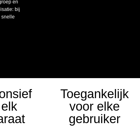
groep en
satie: bij
 snelle
onsief
Toegankelijk
 elk
voor elke
araat
gebruiker