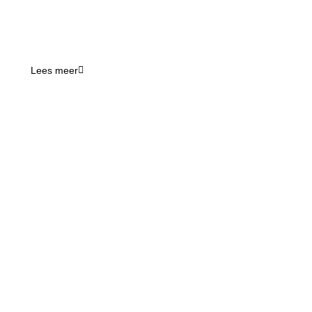
online vindbaarheid.​
AI-zoekmachines zoals ChatGPT Atlas en Perplexity combineren
klassieke zoekresultaten met directe antwoorden…
Lees meer