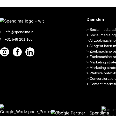
Diensten
> Social media ad
info@spendima.nl
> Social media or
+31 548 201 105
> AI-zoekmachine 
> AI agent laten 
> Zoekmachine op
> Zoekmachine ad
> Marketing strat
> Marketing strat
> Website ontwikk
> Conversieratio 
> Content market