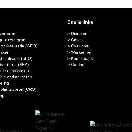
Snelle links
verteren
> Diensten
ganische groei
> Cases
optimalisatie (GEO)
> Over ons
maken
> Werken bij
timalisatie (SEO)
> Kennisbank
verteren (SEA)
> Contact
egie ontwikkelen
egie optimaliseren
eling
optimaliseren (CRO)
ing