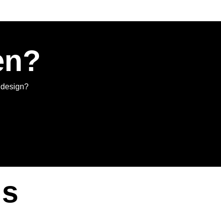
en?
n design?
gs