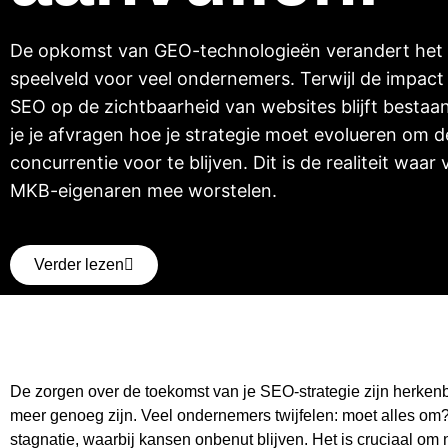
Verder lezen
De zorgen over de toekomst van je SEO-strategie zijn herkenb
meer genoeg zijn. Veel ondernemers twijfelen: moet alles om
stagnatie, waarbij kansen onbenut blijven. Het is cruciaal om